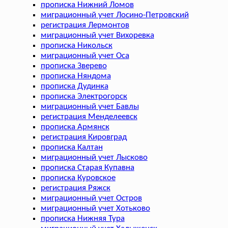
прописка Нижний Ломов
миграционный учет Лосино-Петровский
регистрация Лермонтов
миграционный учет Вихоревка
прописка Никольск
миграционный учет Оса
прописка Зверево
прописка Няндома
прописка Дудинка
прописка Электрогорск
миграционный учет Бавлы
регистрация Менделеевск
прописка Армянск
регистрация Кировград
прописка Калтан
миграционный учет Лысково
прописка Старая Купавна
прописка Куровское
регистрация Ряжск
миграционный учет Остров
миграционный учет Хотьково
прописка Нижняя Тура