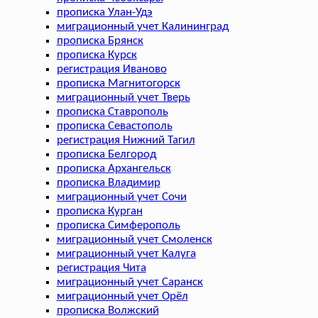
прописка Улан-Удэ
миграционный учет Калининград
прописка Брянск
прописка Курск
регистрация Иваново
прописка Магнитогорск
миграционный учет Тверь
прописка Ставрополь
прописка Севастополь
регистрация Нижний Тагил
прописка Белгород
прописка Архангельск
прописка Владимир
миграционный учет Сочи
прописка Курган
прописка Симферополь
миграционный учет Смоленск
миграционный учет Калуга
регистрация Чита
миграционный учет Саранск
миграционный учет Орёл
прописка Волжский