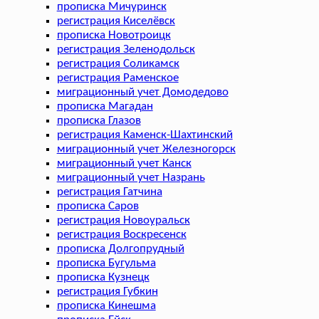
прописка Мичуринск
регистрация Киселёвск
прописка Новотроицк
регистрация Зеленодольск
регистрация Соликамск
регистрация Раменское
миграционный учет Домодедово
прописка Магадан
прописка Глазов
регистрация Каменск-Шахтинский
миграционный учет Железногорск
миграционный учет Канск
миграционный учет Назрань
регистрация Гатчина
прописка Саров
регистрация Новоуральск
регистрация Воскресенск
прописка Долгопрудный
прописка Бугульма
прописка Кузнецк
регистрация Губкин
прописка Кинешма