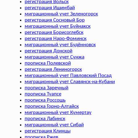
регистрация Вольск
регистрация Ишимбай
миграционный учет Зеленогорск
регистрация Сосновый Бор
миграционный учет Буйнакск
регистрация Борисоглебск
регистрация Наро-Фоминск
миграционный учет Будённовск
регистрация Донской
миграционный учет Сунжа
прописка Полевской
регистрация Лениногорск
миграционный учет Павловский Посад
миграционный учет Славянск-на-Кубани
прописка Заречный
прописка Туапсе
прописка Россошь
прописка Горно-Алтайск
миграционный учет Кумертау
прописка Лабинск
миграционный учет Сибай
регистрация Клинцы
прописка Ржев