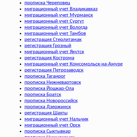
прописка Череповец
миграционный учет Владикавказ
миграционный учет Мурманск
миграционный учет Сургут
миграционный учет Вологда
миграционный учет Тамбов
регистрация Стерлитамак
регистрация Грозный
миграционный учет Якутск
регистрация Кострома
миграционный учет Комсомольск-на-Амуре
регистрация Петрозаводск
прописка Таганрог
прописка Нижневартовск
прописка Йошкар-Ола
прописка Братск
прописка Новороссийск
прописка Дзержинск
регистрация Шахты
миграционный учет Нальчик
миграционный учет Орск
прописка Сыктывкар