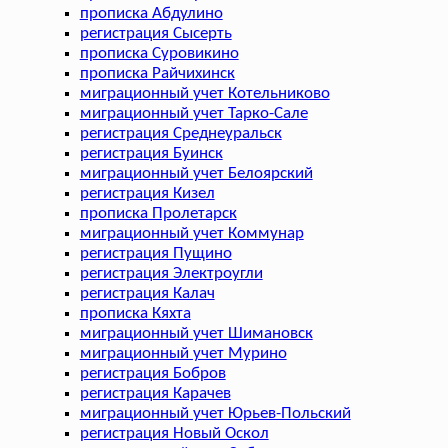
прописка Абдулино
регистрация Сысерть
прописка Суровикино
прописка Райчихинск
миграционный учет Котельниково
миграционный учет Тарко-Сале
регистрация Среднеуральск
регистрация Буинск
миграционный учет Белоярский
регистрация Кизел
прописка Пролетарск
миграционный учет Коммунар
регистрация Пущино
регистрация Электроугли
регистрация Калач
прописка Кяхта
миграционный учет Шимановск
миграционный учет Мурино
регистрация Бобров
регистрация Карачев
миграционный учет Юрьев-Польский
регистрация Новый Оскол