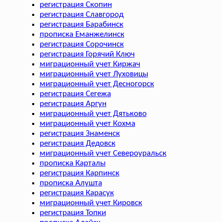
регистрация Скопин
регистрация Славгород
регистрация Барабинск
прописка Еманжелинск
регистрация Сорочинск
регистрация Горячий Ключ
миграционный учет Киржач
миграционный учет Луховицы
миграционный учет Десногорск
регистрация Сегежа
регистрация Аргун
миграционный учет Дятьково
миграционный учет Кохма
регистрация Знаменск
регистрация Дедовск
миграционный учет Североуральск
прописка Карталы
регистрация Карпинск
прописка Алушта
регистрация Карасук
миграционный учет Кировск
регистрация Топки