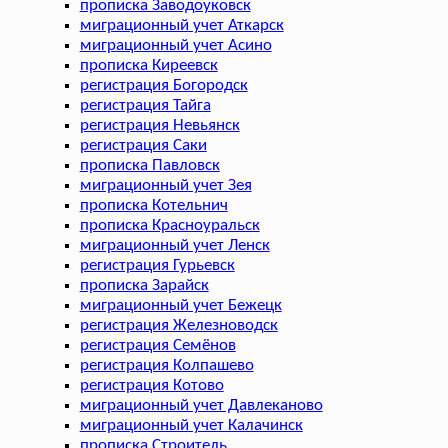
прописка Заводоуковск
миграционный учет Аткарск
миграционный учет Асино
прописка Киреевск
регистрация Богородск
регистрация Тайга
регистрация Невьянск
регистрация Саки
прописка Павловск
миграционный учет Зея
прописка Котельнич
прописка Красноуральск
миграционный учет Ленск
регистрация Гурьевск
прописка Зарайск
миграционный учет Бежецк
регистрация Железноводск
регистрация Семёнов
регистрация Колпашево
регистрация Котово
миграционный учет Давлеканово
миграционный учет Калачинск
прописка Строитель