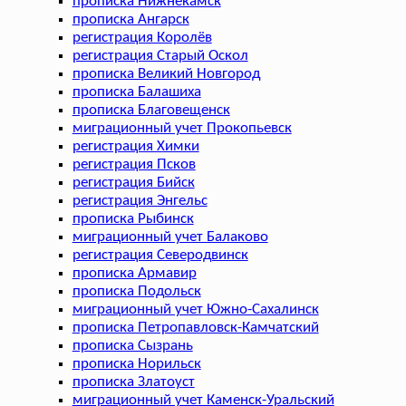
прописка Нижнекамск
прописка Ангарск
регистрация Королёв
регистрация Старый Оскол
прописка Великий Новгород
прописка Балашиха
прописка Благовещенск
миграционный учет Прокопьевск
регистрация Химки
регистрация Псков
регистрация Бийск
регистрация Энгельс
прописка Рыбинск
миграционный учет Балаково
регистрация Северодвинск
прописка Армавир
прописка Подольск
миграционный учет Южно-Сахалинск
прописка Петропавловск-Камчатский
прописка Сызрань
прописка Норильск
прописка Златоуст
миграционный учет Каменск-Уральский