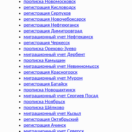
прописка Новомосковск
регистрация Кисловодск
регистрация Серпухов
регистрация Новочебоксарск
регистрация Нефтеюганск
регистрация Димитровград
миграционный учет Нефтекамск
регистрация Черкесск
прописка Орехово-Зуево
миграционный учет Дербент
прописка Камышин
миграционный учет Невинномысск
регистрация Красногорск
миграционный учет Муром
регистрация Батайск
прописка Новошахтинск
миграционный учет Сергиев Посад
прописка Ноябрьск
прописка Щёлково
миграционный учет Кызыл
регистрация Октябрьский
регистрация Ачинск
миграционный учет Северск