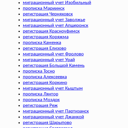
миграционный учет Изобильный
прописка Мариинск
регистрация Черняховск
миграционный учет Заволжье
миграционный учет Апшеронск
регистрация Красноуфимск
регистрация Коряжма
прописка Каменка
регистрация Елизово
миграционный учет Фролово
миграционный учет Урай
регистрация Большой Камень
прописка Тосно
прописка Алексеевка
регистрация Коркино
миграционный учет Кыштым
прописка Лянтор
прописка Моздок
регистрация Реж
миграционный учет Партизанск
миграционный учет Джанкой
регистрация Шарыпово