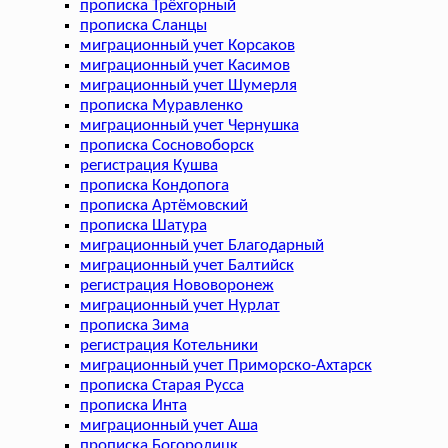
прописка Трёхгорный
прописка Сланцы
миграционный учет Корсаков
миграционный учет Касимов
миграционный учет Шумерля
прописка Муравленко
миграционный учет Чернушка
прописка Сосновоборск
регистрация Кушва
прописка Кондопога
прописка Артёмовский
прописка Шатура
миграционный учет Благодарный
миграционный учет Балтийск
регистрация Нововоронеж
миграционный учет Нурлат
прописка Зима
регистрация Котельники
миграционный учет Приморско-Ахтарск
прописка Старая Русса
прописка Инта
миграционный учет Аша
прописка Богородицк