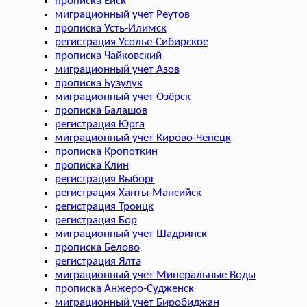
прописка Ейск
миграционный учет Реутов
прописка Усть-Илимск
регистрация Усолье-Сибирское
прописка Чайковский
миграционный учет Азов
прописка Бузулук
миграционный учет Озёрск
прописка Балашов
регистрация Юрга
миграционный учет Кирово-Чепецк
прописка Кропоткин
прописка Клин
регистрация Выборг
регистрация Ханты-Мансийск
регистрация Троицк
регистрация Бор
миграционный учет Шадринск
прописка Белово
регистрация Ялта
миграционный учет Минеральные Воды
прописка Анжеро-Судженск
миграционный учет Биробиджан