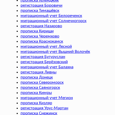
прописка Геленджик
регистрация Боровичи
прописка Тимашёвск
миграционный учет Белореченск
миграционный учет Солнечногорск
регистрация Назарово
прописка Кириши
прописка Черемхово
прописка Краснокамск
миграционный учет Лесной
миграционный учет Вышний Волочёк
регистрация Бугуруслан
регистрация Берёзовский
миграционный учет Балахна
регистрация Ливны
прописка Донецк
прописка Североморск
прописка Саяногорск
прописка Кимры
миграционный учет Мегион
прописка Кизляр
регистрация Урус-Мартан
прописка Снежинск