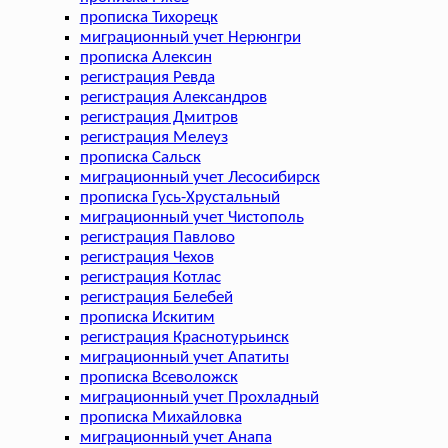
прописка Тихорецк
миграционный учет Нерюнгри
прописка Алексин
регистрация Ревда
регистрация Александров
регистрация Дмитров
регистрация Мелеуз
прописка Сальск
миграционный учет Лесосибирск
прописка Гусь-Хрустальный
миграционный учет Чистополь
регистрация Павлово
регистрация Чехов
регистрация Котлас
регистрация Белебей
прописка Искитим
регистрация Краснотурьинск
миграционный учет Апатиты
прописка Всеволожск
миграционный учет Прохладный
прописка Михайловка
миграционный учет Анапа