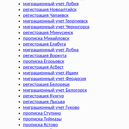
миграционный учет Лобня
регистрация Новоалтайск
регистрация Чапаевск
миграционный учет Георгиевск
миграционный учет Черногорск
регистрация Минусинск
прописка Михайловск
регистрация Елабуга
миграционный учет Дубна
регистрация Воркута
прописка Егорьевск
регистрация Асбест
миграционный учет Ишим
миграционный учет Феодосия
регистрация Белорецк
миграционный учет Белогорск
регистрация Кунгур
регистрация Лысьва
миграционный учет Гуково
прописка Ступино
прописка Туймазы
прописка Кстово