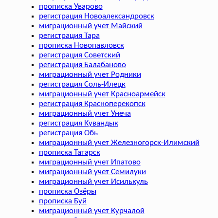
прописка Уварово
регистрация Новоалександровск
миграционный учет Майский
регистрация Тара
прописка Новопавловск
регистрация Советский
регистрация Балабаново
миграционный учет Родники
регистрация Соль-Илецк
миграционный учет Красноармейск
регистрация Красноперекопск
миграционный учет Унеча
регистрация Кувандык
регистрация Обь
миграционный учет Железногорск-Илимский
прописка Татарск
миграционный учет Ипатово
миграционный учет Семилуки
миграционный учет Исилькуль
прописка Озёры
прописка Буй
миграционный учет Курчалой