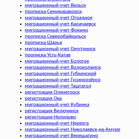
миграционный учет Вельск
прописка Семикаракорск
миграционный учет Отрадное
миграционный учет Карачаевск
миграционный учет Фокино
прописка Северобайкальск
прописка Шарья
миграционный учет Омутнинск
прописка Усть-Катав
миграционный учет Бологое
миграционный учет Волоколамск
миграционный учет Губкинский
миграционный учет Гусиноозёрск
миграционный учет Таштагол
регистрация Оленегорск
регистрация Оха
миграционный учет Кубинка
регистрация Вилючинск
регистрация Нелидово
миграционный учет Нерехта
миграционный учет Николаевск-на-Амуре
миграционный учет Верещагино