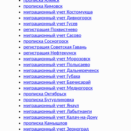
прописка Алейск
прописка Кимовск
миграционный учет Костомукша
миграционный учет Дивногорск
миграционный учет Гусев
регистрация Похвистнево
миграционный учет Сасово
прописка Сосногорск
регистрация Советская Гавань
регистрация Нефтекумск
миграционный учет Морозовск
миграционный учет Полысаево
миграционный учет Дальнереченск
миграционный учет Губаха
миграционный учет Бахчисарай
миграционный учет Медногорск
прописка Октябрьск
прописка Бутурлиновка
миграционный учет Янаул
миграционный учет Лабытнанги
миграционный учет Калач-на-Дону
прописка Камышлов
миграционный учет Зерноград