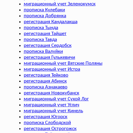
миграционный учет Зеленокумск
прописка Кулебаки
прописка Добрянка
регистрация Кандалакша
прописка Тында
регистрация Тайшет
прописка Тавда
регистрация Сердобск
прописка Валуйки
регистрация Гулькевичи
миграционный учет Вятские Поляны
миграционный учет Истра
регистрация Тейково
регистрация Абинск
прописка Азнакаево
регистрация Новокубанск
миграционный учет Сухой Лог
миграционный учет Углич
миграционный учет Кинель
регистрация Югорск
прописка Слободской
регистрация Острогожск