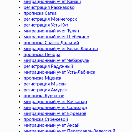
миграционный учет Канаш
регистрация Рассказово
прописка Сатка
регистрация Мончегорск
регистрация Усть-Кут
миграционный учет Тулун
миграционный учет Шебекино
прописка Спасск-Дальний
миграционный учет Белая Калитва
прописка Печора
миграционный учет Чебаркуль
регистрация Радужный
миграционный учет Усть-Лабинск
прописка Мценск
регистрация Мыски
регистрация Амурск
прописка Курчатов
миграционный учет Качканар
миграционный учет Салехард
миграционный учет Ефремов
прописка Стрежевой
миграционный учет Аксай
миграционный учет Переславль-Залесский