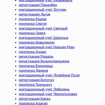
миграционный учет Хадыженск
регистрация Пикалёво
миграционный учет Тогучин
регистрация Льгов
прописка Ершов
прописка Сергач
миграционный учет Светлый
прописка Онега
миграционный учет Шахунья
прописка Ковылкино
миграционный учет Нарьян-Мар
прописка Алдан
регистрация Рошаль
регистрация Козьмодемьянск
прописка Бронницы
прописка Данков
миграционный учет Лодейное Поле
регистрация Боготол
прописка Тырныауз
миграционный учет Лебедянь
миграционный учет Черноголовка
регистрация Бакал
прописка Алагир