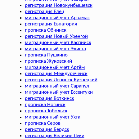
регистрация Новокуйбышевск
регистрация Елец
миграционный учет Арзамас
регистрация Евпатория
прописка Обнинск
регистрация Новый Уренгой
миграционный учет Каспийск
миграционный учет Элиста
прописка Пушкино
прописка Жуковский
миграционный учет Артём
регистрация Междуреченск
регистрация Ленинск-Кузнецкий
миграционный учет Сарапул
миграционный учет Ессентуки
регистрация Воткинск
прописка Ногинск
прописка Тобольск
миграционный учет Ухта
прописка Серов
регистрация Бердск
регистрация Великие Луки