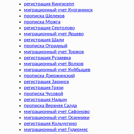
регистрация Кингисепп
миграционный учет Курганинск
прописка Шелехов
прописка Можга
регистрация Сертолово
миграционный учет Ярцево
регистрация Шали
прописка Отрадный
миграционный учет Торжок
регистрация Рузаевка
миграционный учет Волхов
миграционный учет Куйбышев
прописка Дзержинский
регистрация Заринск
регистрация Грязи
прописка Чусовой
регистрация Надым
прописка Верхняя Салда
миграционный учет Сафоново
миграционный учет Осинники
регистрация Кольчугино
миграционный учет Гудермес