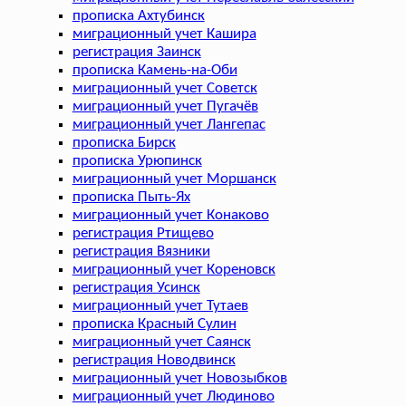
прописка Ахтубинск
миграционный учет Кашира
регистрация Заинск
прописка Камень-на-Оби
миграционный учет Советск
миграционный учет Пугачёв
миграционный учет Лангепас
прописка Бирск
прописка Урюпинск
миграционный учет Моршанск
прописка Пыть-Ях
миграционный учет Конаково
регистрация Ртищево
регистрация Вязники
миграционный учет Кореновск
регистрация Усинск
миграционный учет Тутаев
прописка Красный Сулин
миграционный учет Саянск
регистрация Новодвинск
миграционный учет Новозыбков
миграционный учет Людиново