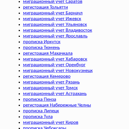
миграционный учет Саратов
регистрация Тольятти
миграционный учет Барнаул
миграционный учет Ижевск
миграционный учет Ульяновск
миграционный учет Владивосток
миграционный учет Ярославль
прописка Иркутск
прописка Тюмень
регистрация Махачкала
миграционный учет Хабаровск
миграционный учет Оренбург
миграционный учет Новокузнецк
регистрация Кемерово
миграционный учет Рязань
миграционный учет Томск
миграционный учет Астрахань
прописка Пенза
регистрация Набережные Челны
прописка Липецк
прописка Тула
миграционный учет Киров
прописка Чебоксары