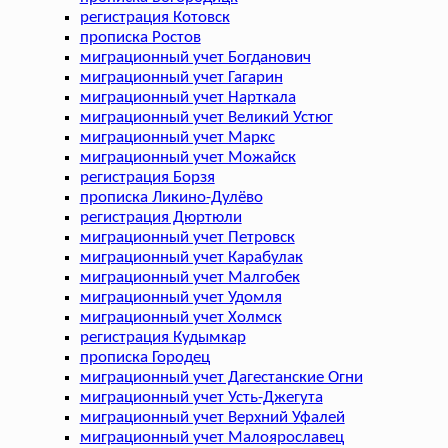
регистрация Котовск
прописка Ростов
миграционный учет Богданович
миграционный учет Гагарин
миграционный учет Нарткала
миграционный учет Великий Устюг
миграционный учет Маркс
миграционный учет Можайск
регистрация Борзя
прописка Ликино-Дулёво
регистрация Дюртюли
миграционный учет Петровск
миграционный учет Карабулак
миграционный учет Малгобек
миграционный учет Удомля
миграционный учет Холмск
регистрация Кудымкар
прописка Городец
миграционный учет Дагестанские Огни
миграционный учет Усть-Джегута
миграционный учет Верхний Уфалей
миграционный учет Малоярославец