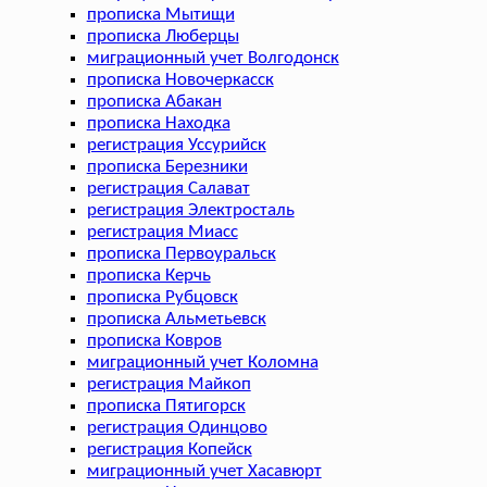
прописка Мытищи
прописка Люберцы
миграционный учет Волгодонск
прописка Новочеркасск
прописка Абакан
прописка Находка
регистрация Уссурийск
прописка Березники
регистрация Салават
регистрация Электросталь
регистрация Миасс
прописка Первоуральск
прописка Керчь
прописка Рубцовск
прописка Альметьевск
прописка Ковров
миграционный учет Коломна
регистрация Майкоп
прописка Пятигорск
регистрация Одинцово
регистрация Копейск
миграционный учет Хасавюрт