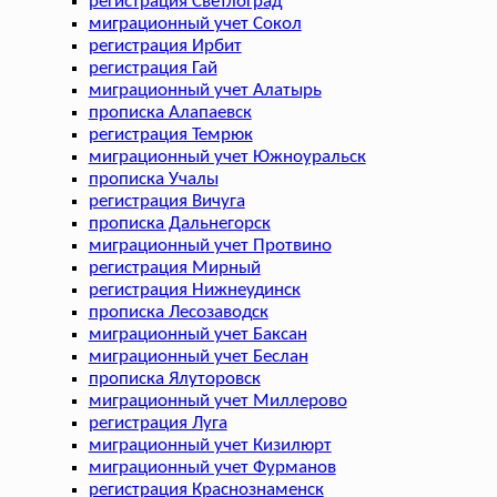
регистрация Светлоград
миграционный учет Сокол
регистрация Ирбит
регистрация Гай
миграционный учет Алатырь
прописка Алапаевск
регистрация Темрюк
миграционный учет Южноуральск
прописка Учалы
регистрация Вичуга
прописка Дальнегорск
миграционный учет Протвино
регистрация Мирный
регистрация Нижнеудинск
прописка Лесозаводск
миграционный учет Баксан
миграционный учет Беслан
прописка Ялуторовск
миграционный учет Миллерово
регистрация Луга
миграционный учет Кизилюрт
миграционный учет Фурманов
регистрация Краснознаменск