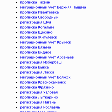
прописка Тихвин
миграционный учет Верхняя Пышма
прописка Ивантеевка
прописка Свободный
регистрация Шуя
прописка Когалым
прописка Щёкино
прописка Жигулёвск
миграционный учет Крымск
прописка Вязьма
прописка Видное
миграционный учет Арсеньев
регистрация Избербаш
прописка Выкса
регистрация Лиски
миграционный учет Волжск
прописка Краснокаменск
прописка Фрязино
регистрация Узловая
прописка Лыткарино
регистрация Нягань
регистрация Рославль