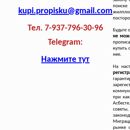
поиске
kupi.propisku@gmail.com
жилпло
посторо
Тел. 7-937-796-30-96
Будьте 
не може
Telegram:
прописа
купить 
нее.
Нажмите тут
На нас
регист
гаран
зарег
коммуна
при как
Асбесте
совет
законод
Миграци
рынке 