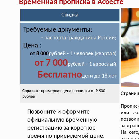
Временная прописка в Асбесте
Скидка
Требуемые документы:
- паспорта гражданина России;
Цена :
от 8 000
рублей - 1 человек (квартал)
от 7 000
рублей - 1 взрослый
Бесплатно
дети до 18 лет
Справка
- примерная цена
прописки от 9 800
Страниц
рублей
Прописк
Позвоните и оформите
или же
позвол
официальную временную
завтраш
регистрацию за короткое
На сего
время по приемлемой цене.
закону 