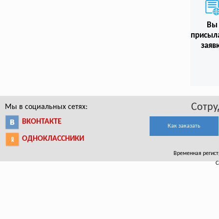
Вы
присыл
заяв
Сотру
Мы в социальных сетях:
ВКОНТАКТЕ
Как заказать
ОДНОКЛАССНИКИ
Временная регистр
С