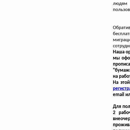
людям 
пользо
Обратив
беспла
мигра
сотрудн
Наша ор
мы офор
пропис
"бумажн
на рабо
На этой
регистр
email и
Для пол
2 рабо
внеоче
прожив